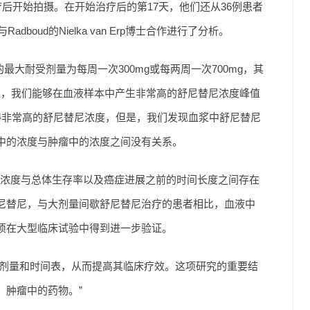
后开始拍摄。在开始治疗后的第17天，他们还从36例患者
boud的Nielka van Erp博士合作进行了分析。
替尼的最大耐受剂量为每周一次300mg或每两周一次700mg，其
表，我们能够在血液样本中产生非常高的舒尼替尼浓度峰值
获得非常高的舒尼替尼浓度，但是，我们发现血浆中舒尼替尼
中的浓度与肿瘤中的浓度之间没有关系。
瘤浓度与总体生存率以及癌症进展之前的时间长度之间存在
尼替尼，与大剂量间歇舒尼替尼治疗的患者相比，血液中
须在大型临床试验中得到进一步验证。
)的剂量和时间表，从而提高其临床疗效。这项研究的重要结
。肿瘤中的药物。”