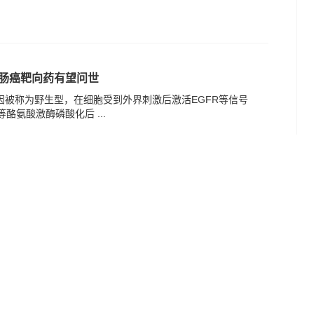
直肠癌靶向药有望问世
基因被称为野生型，在细胞受到外界刺激后激活EGFR等信号
酪氨酸激酶磷酸化后 ...