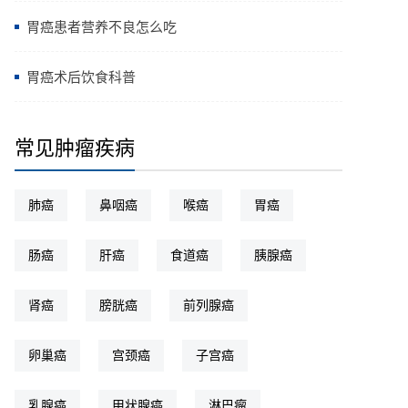
胃癌患者营养不良怎么吃
胃癌术后饮食科普
常见肿瘤疾病
肺癌
鼻咽癌
喉癌
胃癌
肠癌
肝癌
食道癌
胰腺癌
肾癌
膀胱癌
前列腺癌
卵巢癌
宫颈癌
子宫癌
乳腺癌
甲状腺癌
淋巴瘤