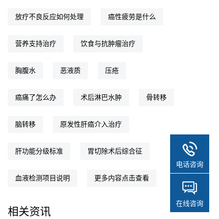
放疗不良反应如何处理
癌性疲劳是什么
营养支持治疗
饮食与抗肿瘤治疗
胸腹水
恶液质
压疮
癌痛了怎么办
术后淋巴水肿
骨转移
脑转移
原发性肝癌介入治疗
肝功能分级标准
胃切除术后综合征
电话咨询
血液检测项目说明
更多内容点击查看
在线咨询
相关资讯