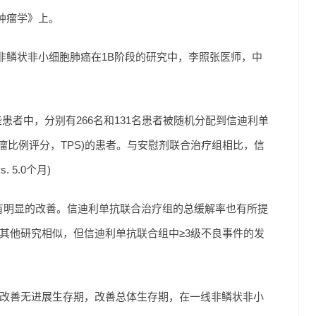
肿瘤学》上。
非鳞状非小细胞肺癌在1B阶段的研究中，李照张医师，中
患者中，分别有266名和131名患者被随机分配到信迪利单
肿瘤比例评分，TPS)的患者。与安慰剂联合治疗组相比，信
 5.0个月)
率有明显的改善。信迪利单抗联合治疗组的总缓解率也有所提
号与其他研究相似，但信迪利单抗联合组中≥3级不良事件的发
着改善无进展生存期，改善总体生存期，在一线非鳞状非小