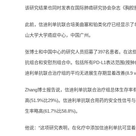
该研究结果也同时发表在国际肺癌研究协会杂志《胸腔
此前，信迪利单抗联合培美曲塞和铂类化疗已经显示了
山大学大学癌症中心，中国广州。
张博士和中国中心的研究人员招募了397名患者。在这些
抗组合和安慰剂组合中。包括所有PD-L1表达范围(按
迪利单抗联合治疗组的平均无进展生存期显着改善(8.9 vs.
Zhang博士报告说，信迪利单抗联合治疗组总体生存
高(51.9%比29%)。信迪利单抗联合用药的安全性信
生率略高(61.7%比58.8%)。
他说：“这项研究表明，在化疗中添加信迪利单抗可显