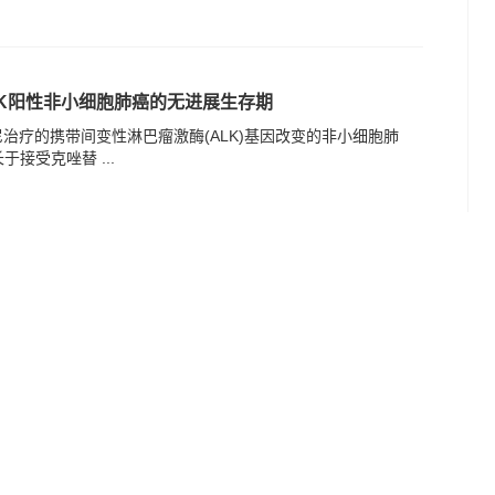
K阳性非小细胞肺癌的无进展生存期
治疗的携带间变性淋巴瘤激酶(ALK)基因改变的非小细胞肺
于接受克唑替 ...