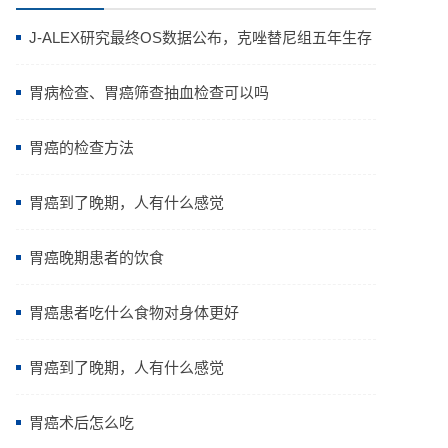
J-ALEX研究最终OS数据公布，克唑替尼组五年生存
率高达64.11%
胃病检查、胃癌筛查抽血检查可以吗
胃癌的检查方法
胃癌到了晚期，人有什么感觉
胃癌晚期患者的饮食
胃癌患者吃什么食物对身体更好
胃癌到了晚期，人有什么感觉
胃癌术后怎么吃