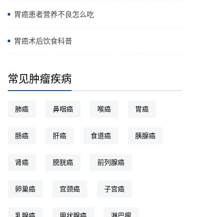
胃癌患者营养不良怎么吃
胃癌术后饮食科普
常见肿瘤疾病
肺癌
鼻咽癌
喉癌
胃癌
肠癌
肝癌
食道癌
胰腺癌
肾癌
膀胱癌
前列腺癌
卵巢癌
宫颈癌
子宫癌
乳腺癌
甲状腺癌
淋巴瘤