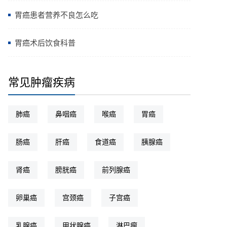
胃癌患者营养不良怎么吃
胃癌术后饮食科普
常见肿瘤疾病
肺癌
鼻咽癌
喉癌
胃癌
肠癌
肝癌
食道癌
胰腺癌
肾癌
膀胱癌
前列腺癌
卵巢癌
宫颈癌
子宫癌
乳腺癌
甲状腺癌
淋巴瘤