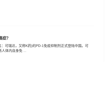
癌症？
品名：可瑞达，又称K药)的PD-1免疫抑制剂正式登陆中国。可
人体内自身免 ...