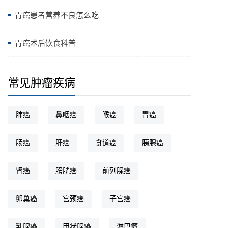
胃癌患者营养不良怎么吃
胃癌术后饮食科普
常见肿瘤疾病
肺癌
鼻咽癌
喉癌
胃癌
肠癌
肝癌
食道癌
胰腺癌
肾癌
膀胱癌
前列腺癌
卵巢癌
宫颈癌
子宫癌
乳腺癌
甲状腺癌
淋巴瘤