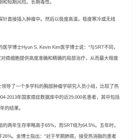
期和短期风险。长期毒性。
针直接插入肿​​瘤中。然后以极度高温，极度寒冷或无线
Hyun S. Kevin Kim医学博士说：“与SRT不同，
仅对癌细胞提供高度准确和精确的局部治疗，从而最大程度
士领导了一个多学科的胸部肿瘤学研究人员小组，比较了热
4-2013年国家癌症数据库中的近29,000名患者，其中包括
几年的结果。
两年生存率略高于65%，而SRT组为64.5%。五年时，
于26%。金博士指出：“对于早期肺癌，接受热消融的患者