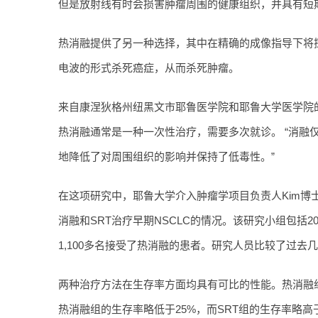
但是放射线有时会损害肿瘤周围的健康组织，并具有短
热消融提供了另一种选择，其中在精确的成像指导下将探
电波的形式杀死癌症，从而杀死肿瘤。
来自康涅狄格州纽黑文市耶鲁医学院和耶鲁大学医学院的医学博士
热消融通常是一种一次性治疗，需要多次就诊。 “消融
地降低了对周围组织的影响并保持了低毒性。”
在这项研究中，耶鲁大学介入肿瘤学项目负责人Kim博
消融和SRT治疗早期NSCLC的情况。该研究小组包括200
1,100多名接受了热消融的患者。研究人员比较了过去
两种治疗方法在生存率方面均具有可比的性能。热消融组的
热消融组的生存率略低于25%，而SRT组的生存率略高