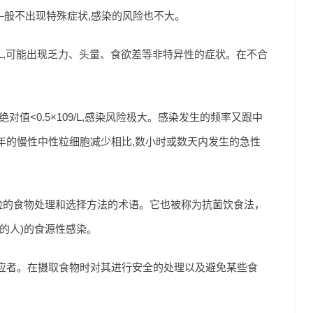
L，—般不出现特殊症状,感染的风险也不大。
109/L,可能出现乏力、头量、食欲差等非特异性的症状。在不合
值<0.5×109/L,感染风险极大。感染发生的频率又跟中
年的慢性中性粒细胞减少相比,数小时或数天内发生的急性
险的食物处理和选择方法的术语。它也被称为抗菌饮食法，
的人)的食源性感染。
应者。在摄取食物时对其进行安全的处理以及避免某些食