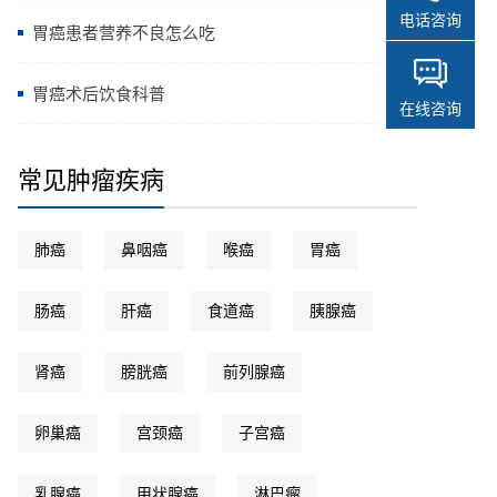
电话咨询
胃癌患者营养不良怎么吃
胃癌术后饮食科普
在线咨询
常见肿瘤疾病
肺癌
鼻咽癌
喉癌
胃癌
肠癌
肝癌
食道癌
胰腺癌
肾癌
膀胱癌
前列腺癌
卵巢癌
宫颈癌
子宫癌
乳腺癌
甲状腺癌
淋巴瘤