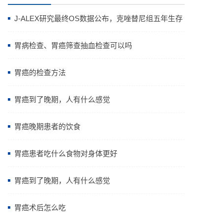
J-ALEX研究最终OS数据公布，克唑替尼组五年生存
率高达64.11%
胃病检查、胃癌筛查抽血检查可以吗
胃癌的检查方法
胃癌到了晚期，人有什么感觉
胃癌晚期患者的饮食
胃癌患者吃什么食物对身体更好
胃癌到了晚期，人有什么感觉
胃癌术后怎么吃