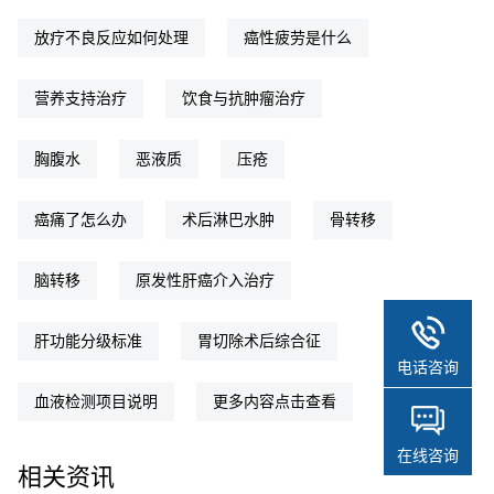
放疗不良反应如何处理
癌性疲劳是什么
营养支持治疗
饮食与抗肿瘤治疗
胸腹水
恶液质
压疮
癌痛了怎么办
术后淋巴水肿
骨转移
脑转移
原发性肝癌介入治疗
肝功能分级标准
胃切除术后综合征
电话咨询
血液检测项目说明
更多内容点击查看
在线咨询
相关资讯