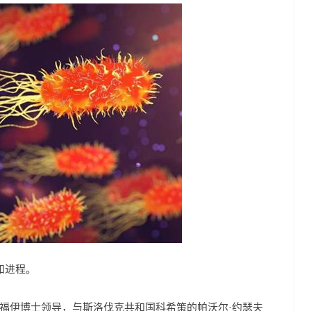
和进程。
福伊博士领导，与斯洛伐克共和国科希策的帕沃尔·约瑟夫