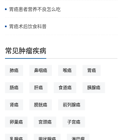
胃癌患者营养不良怎么吃
胃癌术后饮食科普
常见肿瘤疾病
肺癌
鼻咽癌
喉癌
胃癌
肠癌
肝癌
食道癌
胰腺癌
肾癌
膀胱癌
前列腺癌
卵巢癌
宫颈癌
子宫癌
乳腺癌
甲状腺癌
淋巴瘤