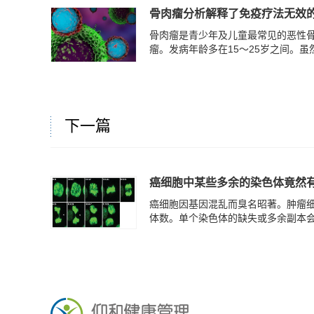
骨肉瘤分析解释了免疫疗法无效
骨肉瘤是青少年及儿童最常见的恶性骨
瘤。发病年龄多在15～25岁之间。虽然
下一篇
癌细胞中某些多余的染色体竟然
癌细胞因基因混乱而臭名昭著。肿瘤细
体数。单个染色体的缺失或多余副本会造