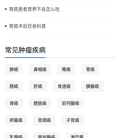
胃癌患者营养不良怎么吃
胃癌术后饮食科普
常见肿瘤疾病
肺癌
鼻咽癌
喉癌
胃癌
肠癌
肝癌
食道癌
胰腺癌
肾癌
膀胱癌
前列腺癌
卵巢癌
宫颈癌
子宫癌
乳腺癌
甲状腺癌
淋巴瘤