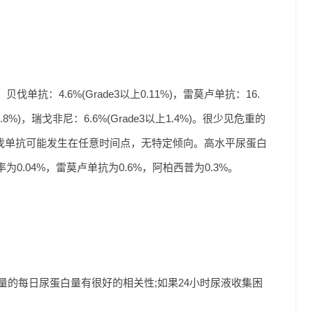
：4.6%(Grade3以上0.11%)，雷莫卢单抗：16.
上2.8%)，瑞戈非尼：6.6%(Grade3以上1.4%)。很少见危重的
贝伐单抗可能发生在任意时间点，无特定倾向。高水平尿蛋白
.04%，雷莫卢单抗为0.6%，阿柏西普为0.3%。
测量的每日尿蛋白量有很好的相关性;如果24小时尿液收集困