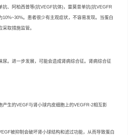
、阿柏西普等(抗VEGF抗体)，雷莫昔单抗(抗VEGFR
为10%~30%。患者很少有主观症状，不容易发现。当蛋白
应采取措施监管。
沫尿。进一步发展，可能会造成肾病综合征。肾病综合征
生的VEGF与肾小球内皮细胞上的VEGFR-2相互影
EGF被抑制会破坏肾小球结构和滤过功能，从而导致蛋白