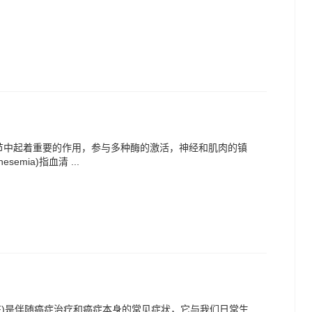
调节中起着重要的作用，参与多种酶的激活，神经和肌肉的镇
emia)指血清 ...
igue: CRF)是伴随癌症治疗和癌症本身的常见症状，它与我们日常生