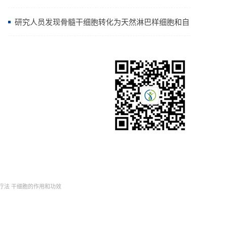
烟更有效地输送尼古丁
研究人员发现骨髓干细胞转化为天然淋巴样细胞和自
然杀伤细胞的方法
疗法
干细胞的作用和功效