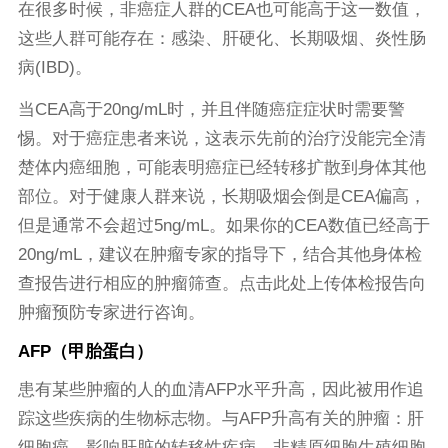
在很多时候，非癌症人群的CEA也可能高于这一数值，
这些人群可能存在：感染、肝硬化、长期吸烟、炎性肠
病(IBD)。
当CEA高于20ng/mL时，并且伴随癌症症状时需要警
惕。对于癌症患者来说，这表示先前的治疗没能完全清
楚体内癌细胞，可能表明癌症已经转移扩散到身体其他
部位。对于健康人群来说，长期吸烟会倒是CEA偏高，
但是通常不会超过5ng/mL。如果你的CEA数值已经高于
20ng/mL，建议在肿瘤专家的指导下，结合其他身体检
查报告进行相应的肿瘤筛查。
点击此处
上传体检报告向
肿瘤预防专家进行咨询。
AFP（甲胎蛋白）
患有某些肿瘤的人的血清AFP水平升高，因此被用作追
踪这些疾病的生物标志物。与AFP升高有关的肿瘤：肝
细胞癌、影响肝脏的转移性疾病、非精原细胞生殖细胞